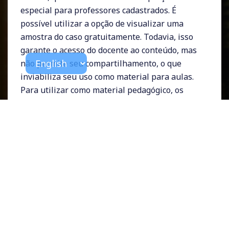
especial para professores cadastrados. É
possível utilizar a opção de visualizar uma
amostra do caso gratuitamente. Todavia, isso
garante o acesso do docente ao conteúdo, mas
não permite seu compartilhamento, o que
inviabiliza seu uso como material para aulas.
Para utilizar como material pedagógico, os
professores precisariam pagar uma taxa para
cada estudante que utilizará o caso na
atividade em sala, que gira ao redor de USD 7.
Na realidade de universidades federais como a
nossa, apesar de desejamos trabalhar com
casos de ensino em gestão, não contamos com
recursos financeiros para isso. Para estes
casos, trazemos dicas de bases internacionais
como
MIT Sloan
e o
The Case Center
. Elas