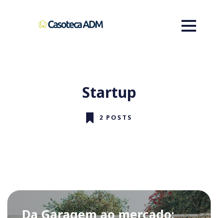
Startup
2 POSTS
​​Da Garagem ao mercado: