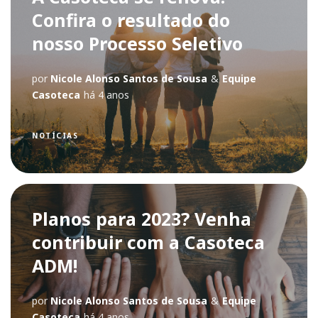
Confira o resultado do
nosso Processo Seletivo
por
Nicole Alonso Santos de Sousa
&
Equipe
Casoteca
há 4 anos
NOTÍCIAS
Planos para 2023? Venha
contribuir com a Casoteca
ADM!
por
Nicole Alonso Santos de Sousa
&
Equipe
Casoteca
há 4 anos