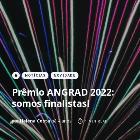
NOTÍCIAS
NOVIDADE
Prêmio ANGRAD 2022:
somos finalistas!
por
Helena Costa
há 4 anos
1 MIN READ