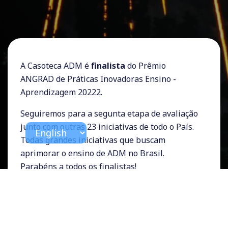
A Casoteca ADM é
finalista
do Prêmio
ANGRAD de Práticas Inovadoras Ensino -
Aprendizagem 20222.
Seguiremos para a segunta etapa de avaliação
junto com outras 23 iniciativas de todo o País.
Todas grandes iniciativas que buscam
aprimorar o ensino de ADM no Brasil.
Parabéns a todos os finalistas!
Agradecemos a cada um que colabora ou
colaborou com a Casoteca ADM, nos
fortalecendo para chegar até esse
reconhecimento.