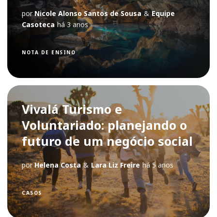
por
Nicole Alonso Santos de Sousa
&
Equipe
Casoteca
há 3 anos
NOTA DE ENSINO
Vivalá Turismo e
Voluntariado: planejando o
futuro de um negócio social
por
Helena Costa
&
Lara Liz Freire
há 5 anos
CASOS