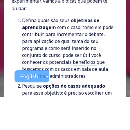
experimentar, vamos a 6 dicas que podem te
ajudar:
Defina quais são seus
objetivos de
aprendizagem
com o caso: como ele pode
contribuir para incrementar o debate,
para aplicação de qual tema do seu
programa e como será inserido no
conjunto do curso. pode ser útil você
conhecer os potenciais
benefícios
que
buscamos com os casos em sala de aula
para formar administradores.
Pesquise
opções de casos adequado
para esse objetivo: é preciso escolher um
caso interessante e
aqui
você encontra
alguns critérios que podem te guiar. Deve
observar o nível de dificuldade adequado
para a turma, entre outros aspectos.
Para encontrar o caso, você pode