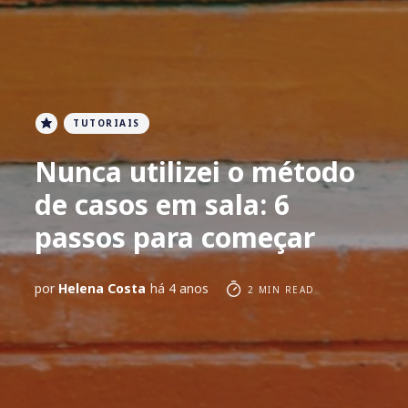
TUTORIAIS
Nunca utilizei o método
de casos em sala: 6
passos para começar
por
Helena Costa
há 4 anos
2 MIN READ